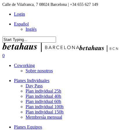
Skip
Calle de Vilafranca, 7 08024 Barcelona | +34 655 627 149
to
Login
main
content
Español
Inglés
Close
Search
0
Menu
Coworking
Sobre nosotros
Planes Individuales
Day Pass
Plan individual 25h
Plan individual 40h
Plan individual 60h
Plan individual 100h
Plan individual 150h
Membresía mensual
Planes Equipos