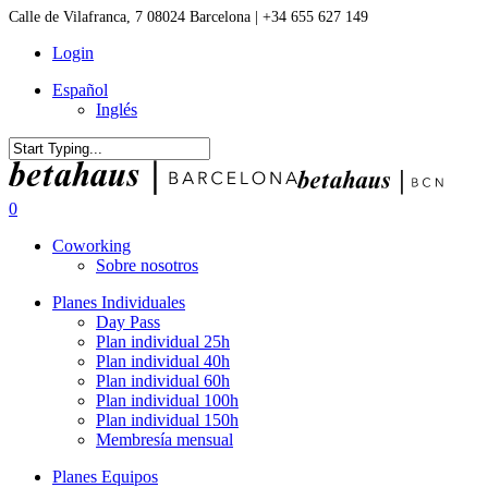
Skip
Calle de Vilafranca, 7 08024 Barcelona | +34 655 627 149
to
Login
main
content
Español
Inglés
Close
Search
0
Menu
Coworking
Sobre nosotros
Planes Individuales
Day Pass
Plan individual 25h
Plan individual 40h
Plan individual 60h
Plan individual 100h
Plan individual 150h
Membresía mensual
Planes Equipos