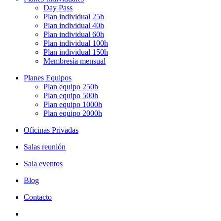
Day Pass
Plan individual 25h
Plan individual 40h
Plan individual 60h
Plan individual 100h
Plan individual 150h
Membresía mensual
Planes Equipos
Plan equipo 250h
Plan equipo 500h
Plan equipo 1000h
Plan equipo 2000h
Oficinas Privadas
Salas reunión
Sala eventos
Blog
Contacto