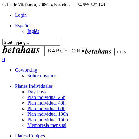
Skip
Calle de Vilafranca, 7 08024 Barcelona | +34 655 627 149
to
Login
main
content
Español
Inglés
Close
Search
0
Menu
Coworking
Sobre nosotros
Planes Individuales
Day Pass
Plan individual 25h
Plan individual 40h
Plan individual 60h
Plan individual 100h
Plan individual 150h
Membresía mensual
Planes Equipos