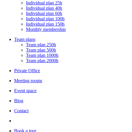
Individual plan 25h
Individual plan 40h
Individual plan 60h
Individual plan 100h
Individual plan 150h
Monthly membership
Team plans
Team plan 250h
Team plan 500h
Team plan 1000h
Team plan 2000h
Private Office
Meeting rooms
Event space
Blog
Contact
Book a tour