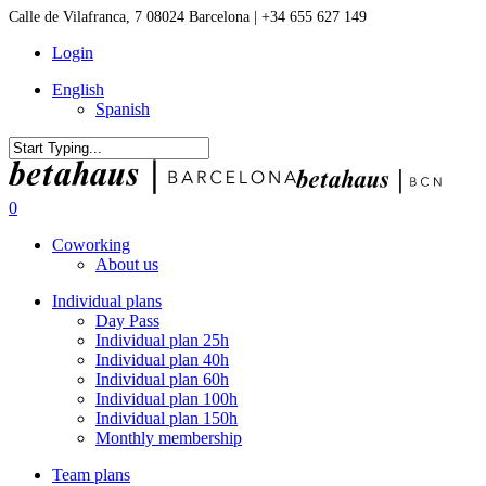
Skip
Calle de Vilafranca, 7 08024 Barcelona | +34 655 627 149
to
Login
main
content
English
Spanish
Close
Search
0
Menu
Coworking
About us
Individual plans
Day Pass
Individual plan 25h
Individual plan 40h
Individual plan 60h
Individual plan 100h
Individual plan 150h
Monthly membership
Team plans