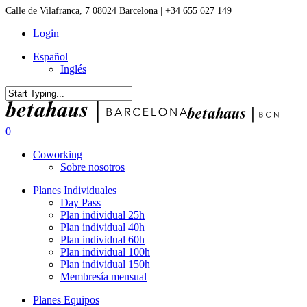
Skip
Calle de Vilafranca, 7 08024 Barcelona | +34 655 627 149
to
Login
main
content
Español
Inglés
Close
Search
0
Menu
Coworking
Sobre nosotros
Planes Individuales
Day Pass
Plan individual 25h
Plan individual 40h
Plan individual 60h
Plan individual 100h
Plan individual 150h
Membresía mensual
Planes Equipos