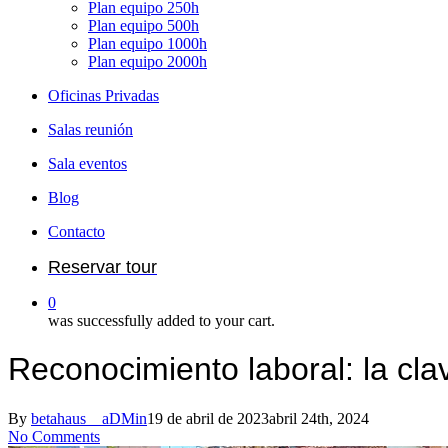
Plan equipo 250h
Plan equipo 500h
Plan equipo 1000h
Plan equipo 2000h
Oficinas Privadas
Salas reunión
Sala eventos
Blog
Contacto
Reservar tour
0
was successfully added to your cart.
Reconocimiento laboral: la cl
By
betahaus__aDMin
19 de abril de 2023
abril 24th, 2024
No Comments