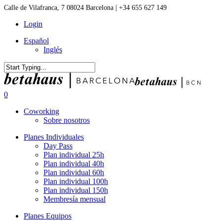
Skip
Calle de Vilafranca, 7 08024 Barcelona | +34 655 627 149
to
Login
main
content
Español
Inglés
Close
Search
0
Menu
Coworking
Sobre nosotros
Planes Individuales
Day Pass
Plan individual 25h
Plan individual 40h
Plan individual 60h
Plan individual 100h
Plan individual 150h
Membresía mensual
Planes Equipos